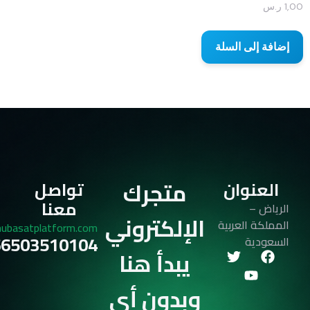
1,00
ر.س
إضافة إلى السلة
متجرك
العنوان
تواصل
معنا
الرياض –
الإلكتروني
المملكة العربية
ubasatplatform.com
6503510104+
السعودية
يبدأ هنا
وبدون أي