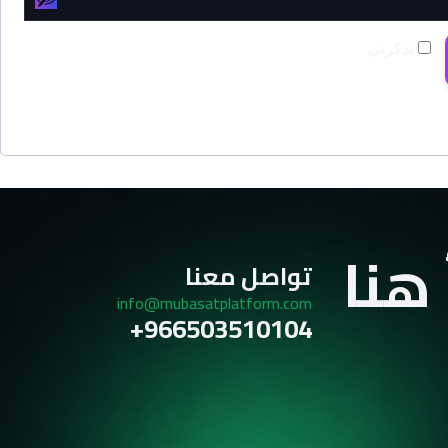
تذكرني
 هنا
تواصل معنا
info@mubasatplatform.com
966503510104+